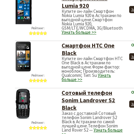
Lumia 920
З
Купите он-лайн Смартфон
Nokia Lumia 920 в Астрахани по
выгодной цене.Смартфон
Nokia Lumia 920,
GSM/LTE/WCDMA, 3G/Bluetooth
Рейтинг:
Узнать больше >>
Смартфон HTC One
О
Black
З
Купите он-лайн Смартфон HTC
One Black в Астрахани по
выгодной цене.Форм-фактор:
моноблок; Производитель:
Qualcomm; Тип: Su
Узнать
Рейтинг:
больше >>
Сотовый телефон
О
Sonim Landrover S2
З
Black
Заказ с доставкой Сотовый
телефон Sonim Landrover S2
Black в Астрахани по самой
Рейтинг:
лучшей цене.Телефон Sonim
Land Rover S2 —
Узнать больше