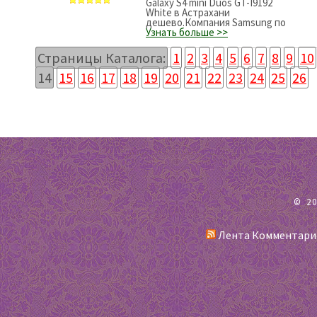
Galaxy S4 mini Duos GT-I9192
White в Астрахани
дешево.Компания Samsung по
Узнать больше >>
Страницы Каталога:
1
2
3
4
5
6
7
8
9
10
14
15
16
17
18
19
20
21
22
23
24
25
26
© 2
Лента Комментари