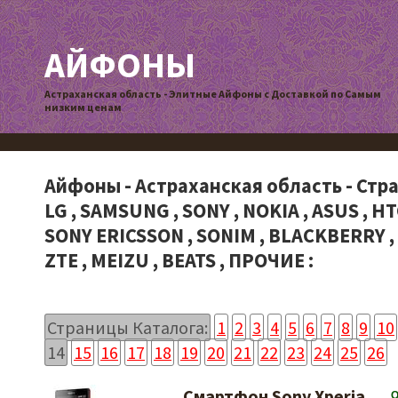
АЙФОНЫ
Астраханская область - Элитные Айфоны с Доставкой по Самым
низким ценам
Айфоны - Астраханская область - Стра
LG , SAMSUNG , SONY , NOKIA , ASUS , HT
SONY ERICSSON , SONIM , BLACKBERRY ,
ZTE , MEIZU , BEATS , ПРОЧИЕ :
Страницы Каталога:
1
2
3
4
5
6
7
8
9
10
14
15
16
17
18
19
20
21
22
23
24
25
26
Смартфон Sony Xperia
О