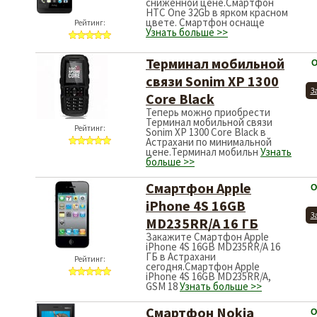
сниженной цене.Смартфон
HTC One 32Gb в ярком красном
цвете. Смартфон оснаще
Рейтинг:
Узнать больше >>
Терминал мобильной
О
связи Sonim XP 1300
З
Core Black
Теперь можно приобрести
Терминал мобильной связи
Рейтинг:
Sonim XP 1300 Core Black в
Астрахани по минимальной
цене.Терминал мобильн
Узнать
больше >>
Смартфон Apple
О
iPhone 4S 16GB
З
MD235RR/A 16 ГБ
Закажите Смартфон Apple
iPhone 4S 16GB MD235RR/A 16
ГБ в Астрахани
Рейтинг:
сегодня.Смартфон Apple
iPhone 4S 16GB MD235RR/A,
GSM 18
Узнать больше >>
Смартфон Nokia
О