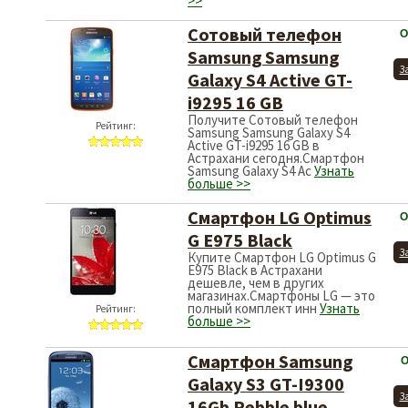
>>
Сотовый телефон
О
Samsung Samsung
З
Galaxy S4 Active GT-
i9295 16 GB
Получите Сотовый телефон
Рейтинг:
Samsung Samsung Galaxy S4
Active GT-i9295 16 GB в
Астрахани сегодня.Смартфон
Samsung Galaxy S4 Ac
Узнать
больше >>
Смартфон LG Optimus
О
G E975 Black
З
Купите Смартфон LG Optimus G
E975 Black в Астрахани
дешевле, чем в других
магазинах.Смартфоны LG — это
полный комплект инн
Узнать
Рейтинг:
больше >>
Смартфон Samsung
О
Galaxy S3 GT-I9300
З
16Gb Pebble blue