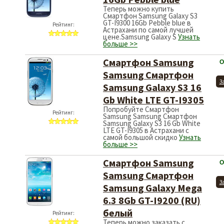
Теперь можно купить
Смартфон Samsung Galaxy S3
GT-I9300 16Gb Pebble blue в
Рейтинг:
Астрахани по самой лучшей
цене.Samsung Galaxy S
Узнать
больше >>
Смартфон Samsung
О
Samsung Смартфон
З
Samsung Galaxy S3 16
Gb White LTE GT-I9305
Попробуйте Смартфон
Рейтинг:
Samsung Samsung Смартфон
Samsung Galaxy S3 16 Gb White
LTE GT-I9305 в Астрахани с
самой большой скидко
Узнать
больше >>
Смартфон Samsung
О
Samsung Смартфон
З
Samsung Galaxy Mega
6.3 8Gb GT-I9200 (RU)
белый
Рейтинг:
Теперь можно заказать с