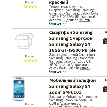
красный
Рейтинг:
Теперь можно купить
Смартфон Samsung Samsung
Смартфон Samsung Galaxy Note
II GT-N7100 16Gb (RU) красный в
Астрахани дешево
Узнать
больше >>
Смартфон Samsung
О
Samsung Смартфон
З
Samsung Galaxy S4
16Gb GT-I9500 Purple
Заказ с доставкой Смартфон
Рейтинг:
Samsung Samsung Смартфон
Samsung Galaxy S4 16Gb GT-
I9500 Purple в Астрахани с
самой большой ски
Узнать
больше >>
Мобильный телефон
О
Samsung Galaxy S4
З
Zoom SM-C101
Закажите Мобильный телефон
Samsung Galaxy S4 Zoom SM-
C101 в Астрахани со
Рейтинг:
скидкой.Смартфон Samsung