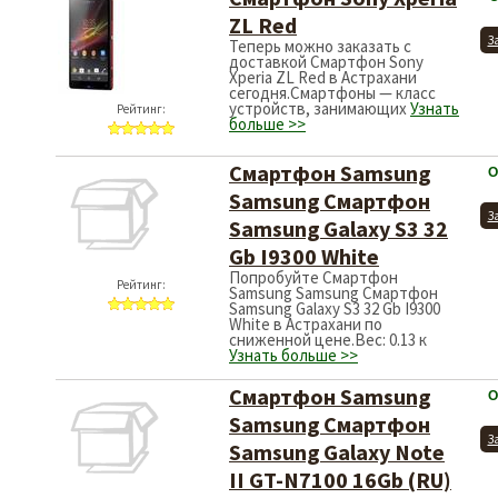
ZL Red
З
Теперь можно заказать с
доставкой Смартфон Sony
Xperia ZL Red в Астрахани
сегодня.Смартфоны — класс
устройств, занимающих
Узнать
Рейтинг:
больше >>
Смартфон Samsung
О
Samsung Смартфон
З
Samsung Galaxy S3 32
Gb I9300 White
Попробуйте Смартфон
Рейтинг:
Samsung Samsung Смартфон
Samsung Galaxy S3 32 Gb I9300
White в Астрахани по
сниженной цене.Вес: 0.13 к
Узнать больше >>
Смартфон Samsung
О
Samsung Смартфон
З
Samsung Galaxy Note
II GT-N7100 16Gb (RU)