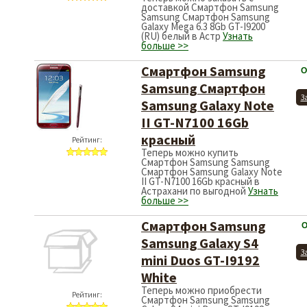
доставкой Смартфон Samsung
Samsung Смартфон Samsung
Galaxy Mega 6.3 8Gb GT-I9200
(RU) белый в Астр
Узнать
больше >>
Смартфон Samsung
О
Samsung Смартфон
З
Samsung Galaxy Note
II GT-N7100 16Gb
красный
Рейтинг:
Теперь можно купить
Смартфон Samsung Samsung
Смартфон Samsung Galaxy Note
II GT-N7100 16Gb красный в
Астрахани по выгодной
Узнать
больше >>
Смартфон Samsung
О
Samsung Galaxy S4
З
mini Duos GT-I9192
White
Теперь можно приобрести
Рейтинг:
Смартфон Samsung Samsung