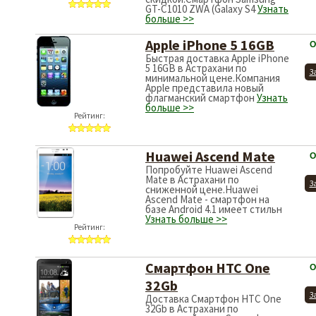
GT-C1010 ZWA (Galaxy S4
Узнать
больше >>
Apple iPhone 5 16GB
О
Быстрая доставка Apple iPhone
5 16GB в Астрахани по
З
минимальной цене.Компания
Apple представила новый
флагманский смартфон
Узнать
больше >>
Рейтинг:
Huawei Ascend Mate
О
Попробуйте Huawei Ascend
Mate в Астрахани по
З
сниженной цене.Huawei
Ascend Mate - смартфон на
базе Android 4.1 имеет стильн
Узнать больше >>
Рейтинг:
Смартфон HTC One
О
32Gb
З
Доставка Смартфон HTC One
32Gb в Астрахани по